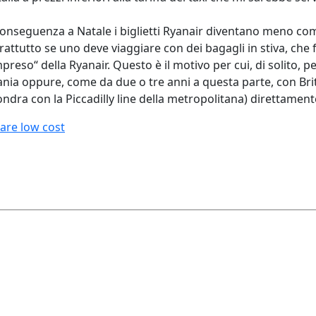
conseguenza a Natale i biglietti Ryanair diventano meno comp
attutto se uno deve viaggiare con dei bagagli in stiva, che f
reso“ della Ryanair. Questo è il motivo per cui, di solito, per
ia oppure, come da due o tre anni a questa parte, con Briti
ra con la Piccadilly line della metropolitana) direttamente
lare low cost