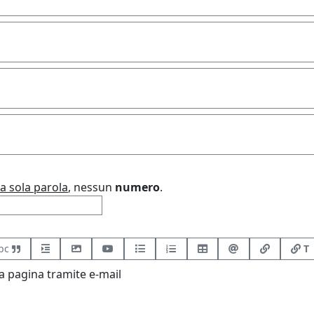
a sola parola
, nessun
numero
.
bc
T
 pagina tramite e-mail