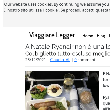
Our website uses cookies. By continuing we assume you
Il nostro sito utilizza i 'cookie'. Se procedi, accetti quest
Viaggiare Leggeri
(current)
Home
Blog
A Natale Ryanair non è una l
Col biglietto tutto-escluso meglio
23/12/2021 |
Claudio_VL
|
0
commenti
È N
tor
low
Rya
qua
all’