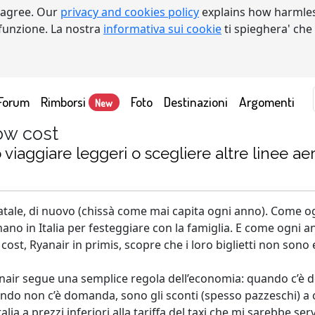
 agree. Our
privacy and cookies policy
explains how harmles
a funzione. La nostra
informativa sui cookie
ti spieghera' che
Forum
Rimborsi
Foto
Destinazioni
Argomenti
New
ow cost
 viaggiare leggeri o scegliere altre linee ae
atale, di nuovo (chissà come mai capita ogni anno). Come ogni
nano in Italia per festeggiare con la famiglia. E come ogni an
 cost, Ryanair in primis, scopre che i loro biglietti non so
nair segue una semplice regola dell’economia: quando c’è d
ndo non c’è domanda, sono gli sconti (spesso pazzeschi) a c
Italia a prezzi inferiori alla tariffa del taxi che mi sarebbe s