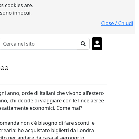
s cookies are.
 sono innocui.
Close / Chiudi
ree
 anno, orde di italiani che vivono all’estero
no, chi decide di viaggiare con le linee aeree
no esattamente economici. Come mai?
omanda non c’è bisogno di fare sconti, e
rearla: ho acquistato biglietti da Londra
ervito per andare da casa all’aeroporto.