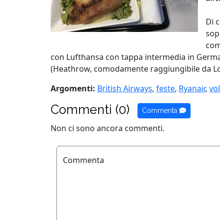
Di 
sopr
comp
con Lufthansa con tappa intermedia in German
(Heathrow, comodamente raggiungibile da Lond
Argomenti:
British Airways
,
feste
,
Ryanair
,
vo
Commenti (0)
Commenta
Non ci sono ancora commenti.
Commenta