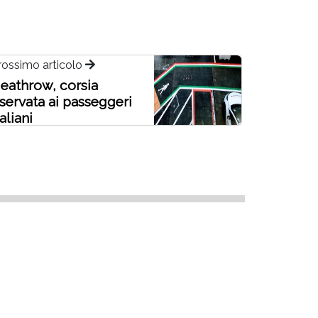
rossimo articolo
eathrow, corsia
iservata ai passeggeri
taliani