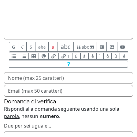
abc
G
C
S
abc
a
abc
T
È
à
è
ì
ò
ù
é
Domanda di verifica
Rispondi alla domanda seguente usando
una sola
parola
, nessun
numero
.
Due per sei uguale...