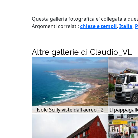
Questa galleria fotografica e' collegata a que
Argomenti correlati:
chiese e templi
,
Italia
,
P
Altre gallerie di Claudio_VL
Isole Scilly viste dall aereo - 2
Il pappagal