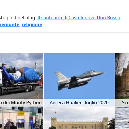
sto post nel blog:
Il santuario di Castelnuovo Don Bosco
iemonte
,
religione
lo dei Monty Python
Aerei a Hualien, luglio 2020
Sco