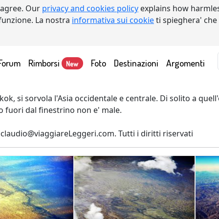
 agree. Our
privacy and cookies policy
explains how harmles
a funzione. La nostra
informativa sui cookie
ti spieghera' che
Forum
Rimborsi
Foto
Destinazioni
Argomenti
New
, si sorvola l'Asia occidentale e centrale. Di solito a quell
o fuori dal finestrino non e' male.
laudio@viaggiareLeggeri.com. Tutti i diritti riservati