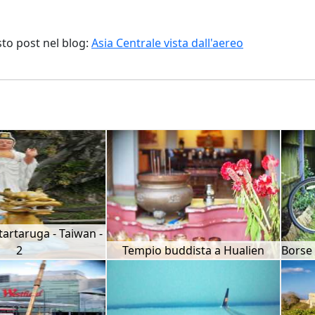
sto post nel blog:
Asia Centrale vista dall'aereo
 tartaruga - Taiwan -
2
Tempio buddista a Hualien
Borse 