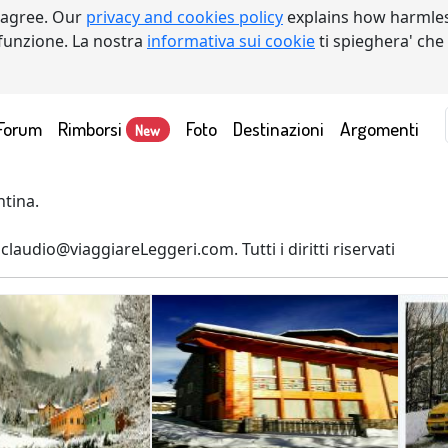
 agree. Our
privacy and cookies policy
explains how harmles
a funzione. La nostra
informativa sui cookie
ti spieghera' che
Forum
Rimborsi
Foto
Destinazioni
Argomenti
New
4
ntina.
laudio@viaggiareLeggeri.com. Tutti i diritti riservati