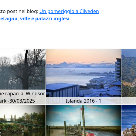
sto post nel blog:
Un pomeriggio a Cliveden
retagna
,
ville e palazzi inglesi
vie rapaci al Windsor
ark -30/03/2025
Islanda 2016 - 1