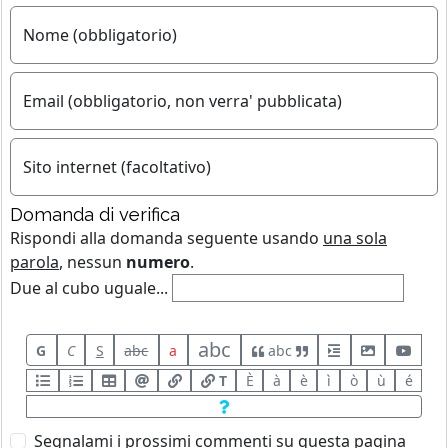
Nome (obbligatorio)
Email (obbligatorio, non verra' pubblicata)
Sito internet (facoltativo)
Domanda di verifica
Rispondi alla domanda seguente usando
una sola
parola
, nessun
numero
.
Due al cubo uguale...
abc
G
C
S
abc
a
abc
T
È
à
è
ì
ò
ù
é
Segnalami i prossimi commenti su questa pagina