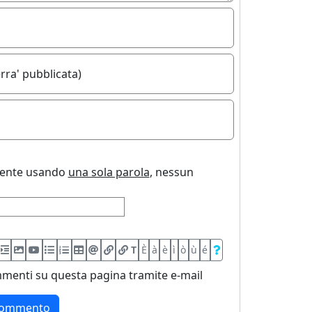
rra' pubblicata)
uente usando
una sola parola
, nessun
T
È
à
è
ì
ò
ù
é
menti su questa pagina tramite e-mail