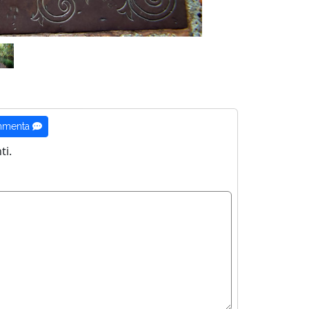
menta
i.