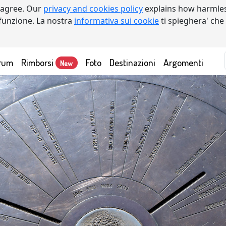
 agree. Our
privacy and cookies policy
explains how harmles
a funzione. La nostra
informativa sui cookie
ti spieghera' che
rum
Rimborsi
Foto
Destinazioni
Argomenti
New