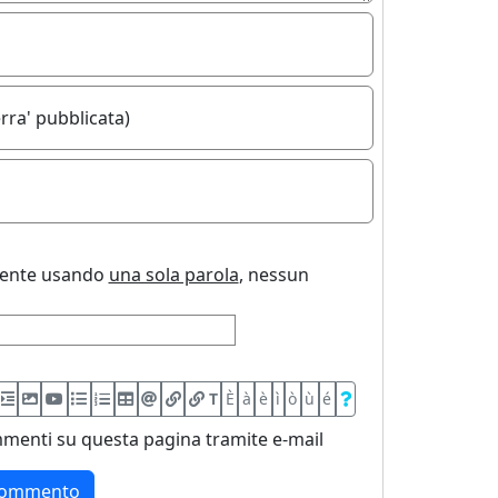
rra' pubblicata)
uente usando
una sola parola
, nessun
T
È
à
è
ì
ò
ù
é
menti su questa pagina tramite e-mail