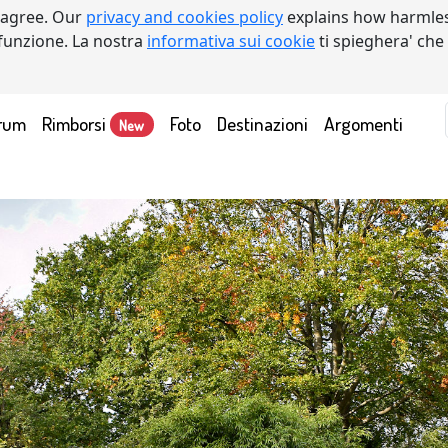
 agree. Our
privacy and cookies policy
explains how harmles
a funzione. La nostra
informativa sui cookie
ti spieghera' che
rum
Rimborsi
Foto
Destinazioni
Argomenti
New