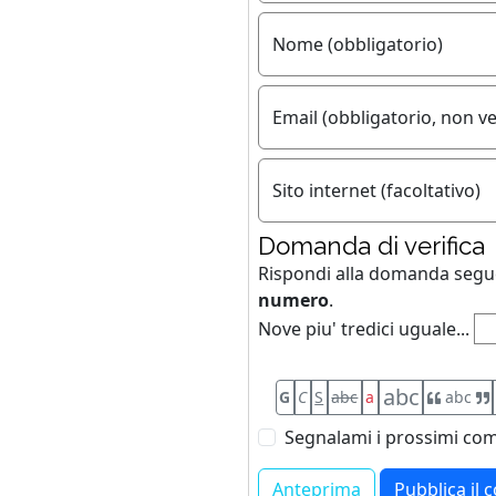
Nome (obbligatorio)
Email (obbligatorio, non ve
Sito internet (facoltativo)
Domanda di verifica
Rispondi alla domanda seg
numero
.
Nove piu' tredici uguale...
abc
G
C
S
abc
a
abc
Segnalami i prossimi com