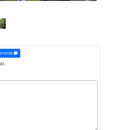
menta
i.