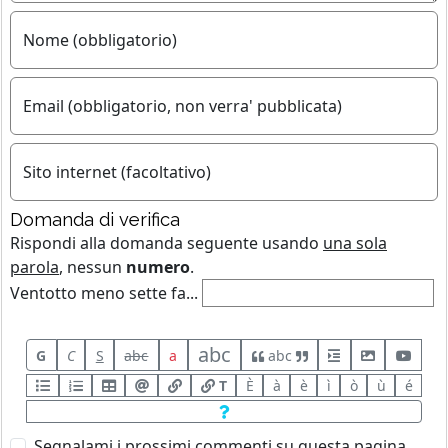
Nome (obbligatorio)
Email (obbligatorio, non verra' pubblicata)
Sito internet (facoltativo)
Domanda di verifica
Rispondi alla domanda seguente usando
una sola
parola
, nessun
numero
.
Ventotto meno sette fa...
abc
G
C
S
abc
a
abc
T
È
à
è
ì
ò
ù
é
Segnalami i prossimi commenti su questa pagina