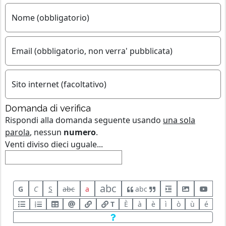
Nome (obbligatorio)
Email (obbligatorio, non verra' pubblicata)
Sito internet (facoltativo)
Domanda di verifica
Rispondi alla domanda seguente usando
una sola
parola
, nessun
numero
.
Venti diviso dieci uguale...
abc
G
C
S
abc
a
abc
T
È
à
è
ì
ò
ù
é