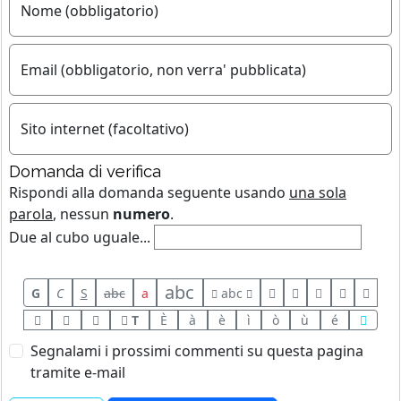
Nome (obbligatorio)
Email (obbligatorio, non verra' pubblicata)
Sito internet (facoltativo)
Domanda di verifica
Rispondi alla domanda seguente usando
una sola
parola
, nessun
numero
.
Due al cubo uguale...
abc
G
C
S
abc
a
abc
T
È
à
è
ì
ò
ù
é
Segnalami i prossimi commenti su questa pagina
tramite e-mail