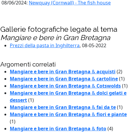
08/06/2024:
Newquay (Cornwall) - The fish house
Gallerie fotografiche legate al tema
Mangiare e bere in Gran Bretagna
Prezzi della pasta in Inghilterra
, 08-05-2022
Argomenti correlati
Mangiare e bere in Gran Bretagna
&
acquisti
(2)
Mangiare e bere in Gran Bretagna
&
cartoline
(1)
Mangiare e bere in Gran Bretagna
&
Cotswolds
(1)
Mangiare e bere in Gran Bretagna
&
dolci gelati e
dessert
(1)
Mangiare e bere in Gran Bretagna
&
fai da te
(1)
Mangiare e bere in Gran Bretagna
&
fiori e piante
(1)
Mangiare e bere in Gran Bretagna
&
foto
(4)