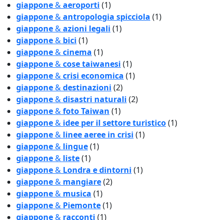
giappone
&
aeroporti
(1)
giappone
&
antropologia spicciola
(1)
giappone
&
azioni legali
(1)
giappone
&
bici
(1)
giappone
&
cinema
(1)
giappone
&
cose taiwanesi
(1)
giappone
&
crisi economica
(1)
giappone
&
destinazioni
(2)
giappone
&
disastri naturali
(2)
giappone
&
foto Taiwan
(1)
giappone
&
idee per il settore turistico
(1)
giappone
&
linee aeree in crisi
(1)
giappone
&
lingue
(1)
giappone
&
liste
(1)
giappone
&
Londra e dintorni
(1)
giappone
&
mangiare
(2)
giappone
&
musica
(1)
giappone
&
Piemonte
(1)
giappone
&
racconti
(1)