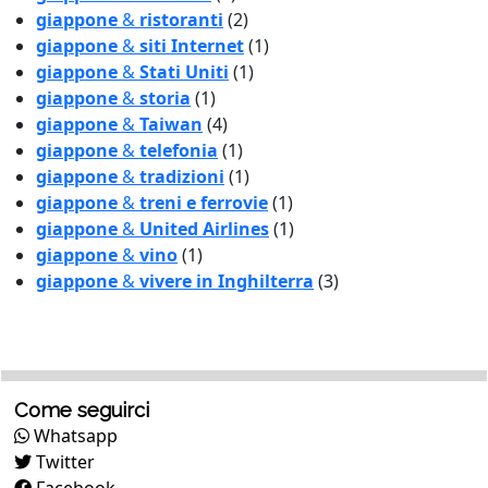
giappone
&
ristoranti
(2)
giappone
&
siti Internet
(1)
giappone
&
Stati Uniti
(1)
giappone
&
storia
(1)
giappone
&
Taiwan
(4)
giappone
&
telefonia
(1)
giappone
&
tradizioni
(1)
giappone
&
treni e ferrovie
(1)
giappone
&
United Airlines
(1)
giappone
&
vino
(1)
giappone
&
vivere in Inghilterra
(3)
Come seguirci
Whatsapp
Twitter