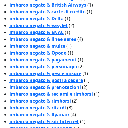
imbarco negato
&
British Airways
(1)
imbarco negato
&
carte di credito
(1)
imbarco negato
&
Delta
(1)
imbarco negato
&
easyJet
(2)
imbarco negato
&
ENAC
(1)
imbarco negato
&
linee aeree
(4)
imbarco negato
&
multe
(1)
imbarco negato
&
Opodo
(1)
imbarco negato
&
pagamenti
(1)
imbarco negato
&
personaggi
(2)
imbarco negato
&
pesi e misure
(1)
imbarco negato
&
posti a sedere
(1)
imbarco negato
&
prenotazioni
(2)
imbarco negato
&
reclami e rimborsi
(1)
imbarco negato
&
rimborsi
(2)
imbarco negato
&
ritardi
(3)
imbarco negato
&
Ryanair
(4)
imbarco negato
&
siti Internet
(1)