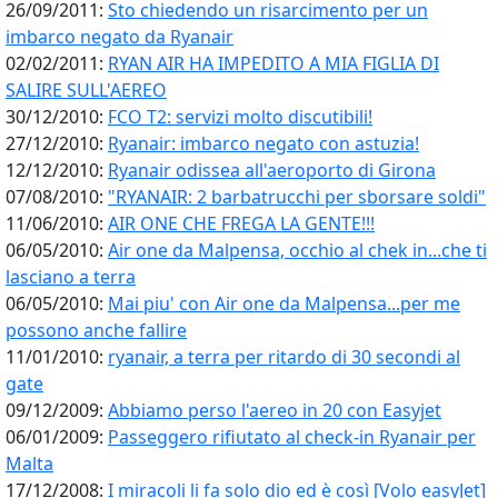
26/09/2011:
Sto chiedendo un risarcimento per un
imbarco negato da Ryanair
02/02/2011:
RYAN AIR HA IMPEDITO A MIA FIGLIA DI
SALIRE SULL'AEREO
30/12/2010:
FCO T2: servizi molto discutibili!
27/12/2010:
Ryanair: imbarco negato con astuzia!
12/12/2010:
Ryanair odissea all'aeroporto di Girona
07/08/2010:
"RYANAIR: 2 barbatrucchi per sborsare soldi"
11/06/2010:
AIR ONE CHE FREGA LA GENTE!!!
06/05/2010:
Air one da Malpensa, occhio al chek in...che ti
lasciano a terra
06/05/2010:
Mai piu' con Air one da Malpensa...per me
possono anche fallire
11/01/2010:
ryanair, a terra per ritardo di 30 secondi al
gate
09/12/2009:
Abbiamo perso l'aereo in 20 con Easyjet
06/01/2009:
Passeggero rifiutato al check-in Ryanair per
Malta
17/12/2008:
I miracoli li fa solo dio ed è così [Volo easyJet]