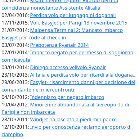
14/10/2016:
Risarcimento negato? Ritardo perdita
coincidenza nonostante Assistente Alitalia
02/04/2016:
Perdita volo per lungaggini doganali
17/11/2015:
Volo Easyjet per Parigi 13 novembre 2015
21/07/2014:
Malpensa Terminal 2: Mancato imbarco
Easyjet per code al check-in
03/07/2014:
Prepotenza Ryanair 2014
07/01/2014:
Imbarco negato per permesso di soggiorno
con ricevuta
03/01/2014:
Diniego accesso velivolo Ryanair
23/10/2013:
Alitalia e perdita volo per ritardi alla dogana...
29/06/2013:
Easyjet- risarcimento danni per decisione del
comandante nei miei confronti
04/10/2012:
Indennizzo per negato imbarco
10/04/2012:
Minorenne abbandonata all'aereoporto di
Parigi e non imbarcata
28/10/2011:
Windjet ha lasciato a piedi mio padre...
12/10/2011:
Invio per conoscenza reclamo aeroporto di
ciampino