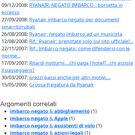
09/12/2008:
RYANAIR: NEGATO IMBARCO - borsetta in
eccesso
27/09/2008:
Ryanair, imbarco negato per documenti
smarriti/rubati
26/08/2008:
Ryanair: negato imbarco ad un musicista
12/08/2008:
Rif.: Ryanair: prenotate solo sul sito ufficiale!...
22/11/2007:
Rif.: Imbarco negato: come difendersi con le
norme...
17/09/2007:
Ritardi notturni....chi paga l'hotel?...chi assiste
il passeggero?
30/03/2007:
prezzi bassi anche per altri motivi....
15/05/2006:
Grossa fregatura da Ryanair
Argomenti correlati
imbarco negato
&
abbigliamento
(1)
imbarco negato
&
Apple
(1)
imbarco negato
&
assistenti di volo
(1)
imbarco negato
&
azioni legali
(1)