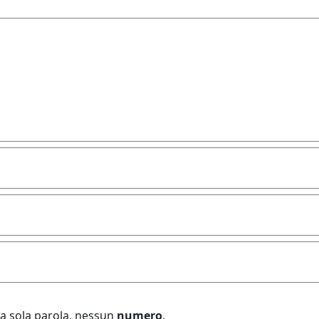
a sola parola
, nessun
numero
.