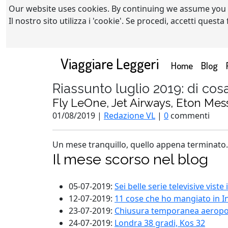
Our website uses cookies. By continuing we assume you
Il nostro sito utilizza i 'cookie'. Se procedi, accetti quest
Viaggiare Leggeri
(current)
Home
Blog
Riassunto luglio 2019: di cos
Fly LeOne, Jet Airways, Eton Mess,
01/08/2019 |
Redazione VL
|
0
commenti
Un mese tranquillo, quello appena terminato.
Il mese scorso nel blog
05-07-2019:
Sei belle serie televisive viste
12-07-2019:
11 cose che ho mangiato in I
23-07-2019:
Chiusura temporanea aeroport
24-07-2019:
Londra 38 gradi, Kos 32