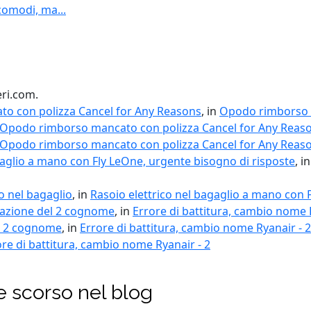
scomodi, ma...
eri.com.
o con polizza Cancel for Any Reasons
, in
Opodo rimborso m
Opodo rimborso mancato con polizza Cancel for Any Reas
Opodo rimborso mancato con polizza Cancel for Any Reas
gaglio a mano con Fly LeOne, urgente bisogno di risposte
, i
io nel bagaglio
, in
Rasoio elettrico nel bagaglio a mano con 
lazione del 2 cognome
, in
Errore di battitura, cambio nome 
l 2 cognome
, in
Errore di battitura, cambio nome Ryanair - 2
ore di battitura, cambio nome Ryanair - 2
e scorso nel blog