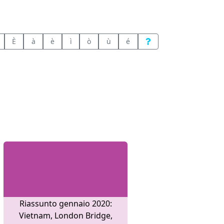
È
à
è
ì
ò
ù
é
Riassunto gennaio 2020:
Vietnam, London Bridge,