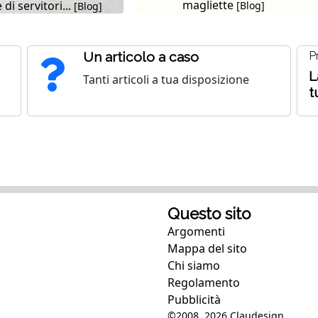
magliette
 di servitori...
[Blog]
[Blog]
Un articolo a caso
P
L
Tanti articoli a tua disposizione
t
Questo sito
Argomenti
Mappa del sito
Chi siamo
Regolamento
Pubblicità
©2008, 2026
Claudesign