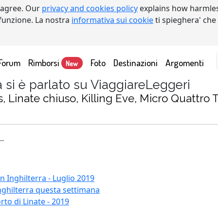
 agree. Our
privacy and cookies policy
explains how harmles
a funzione. La nostra
informativa sui cookie
ti spieghera' che
Forum
Rimborsi
Foto
Destinazioni
Argomenti
New
a si è parlato su ViaggiareLeggeri
 Linate chiuso, Killing Eve, Micro Quattro T
..
 in Inghilterra - Luglio 2019
nghilterra questa settimana
o di Linate - 2019