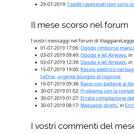
29-07-2019:
I sedili ravvicinati non sono 
Il mese scorso nel forum
I vostri messaggi nel forum di ViaggiareLegg
01-07-2019 17:06:
Opodo rimborso mancat
03-07-2019 09:49:
Opodo e Jet Airways
, in
03-07-2019 12:39:
Opodo e Jet Airways
, in
15-07-2019 19:00:
Rasoio elettrico nel ba
LeOne, urgente bisogno di risposte
16-07-2019 09:38:
Rasoi con batterie al lit
30-07-2019 01:02:
Problema con la compi
30-07-2019 01:27:
Errata compilazione de
30-07-2019 08:17:
Messaggi diretti
, in
Err
I vostri commenti del mes