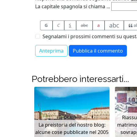
La capitale spagnola si chiama ...
abc
G
C
S
abc
a
a
Segnalami i prossimi commenti su questa
Potrebbero interessarti...
Riass
La preistoria del nostro blog:
matrimon
alcune cose pubblicate nel 2005
sovrapp