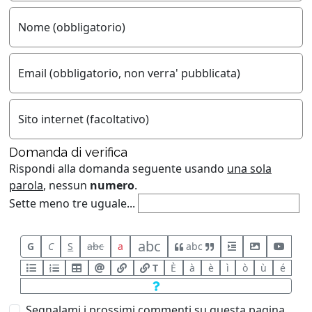
Nome (obbligatorio)
Email (obbligatorio, non verra' pubblicata)
Sito internet (facoltativo)
Domanda di verifica
Rispondi alla domanda seguente usando
una sola
parola
, nessun
numero
.
Sette meno tre uguale...
abc
G
C
S
abc
a
abc
T
È
à
è
ì
ò
ù
é
Segnalami i prossimi commenti su questa pagina