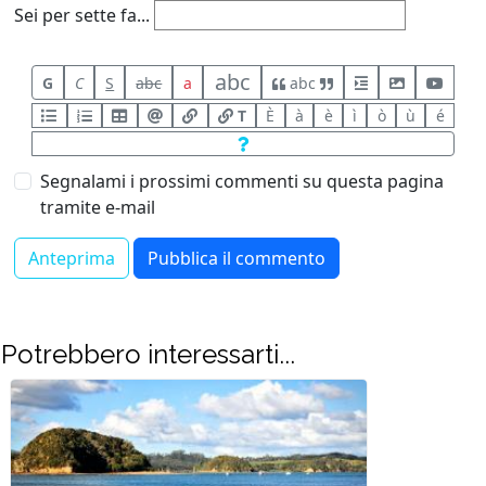
Sei per sette fa...
abc
G
C
S
abc
a
abc
T
È
à
è
ì
ò
ù
é
Segnalami i prossimi commenti su questa pagina
tramite e-mail
Potrebbero interessarti...