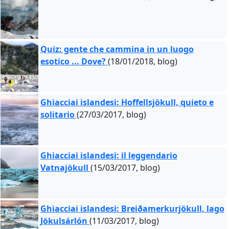
Quiz: gente che cammina in un luogo
esotico ... Dove?
(18/01/2018, blog)
Ghiacciai islandesi: Hoffellsjökull, quieto e
solitario
(27/03/2017, blog)
Ghiacciai islandesi: il leggendario
Vatnajökull
(15/03/2017, blog)
Ghiacciai islandesi: Breiðamerkurjökull, lago
Jökulsárlón
(11/03/2017, blog)