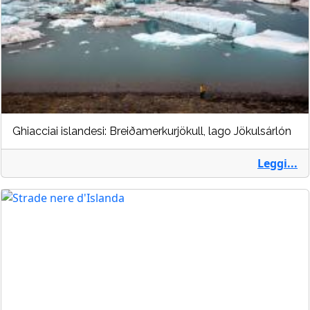
Ghiacciai islandesi: Breiðamerkurjökull, lago Jökulsárlón
Leggi...