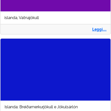
islanda, Vatnajökull
Leggi...
Islanda: Breiðamerkurjökull e Jökulsárlón