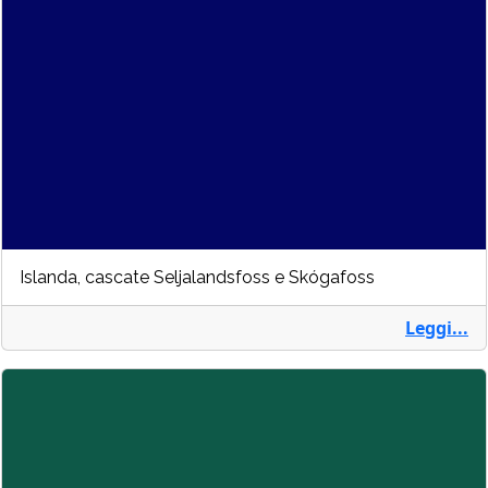
Islanda, cascate Seljalandsfoss e Skógafoss
Leggi...