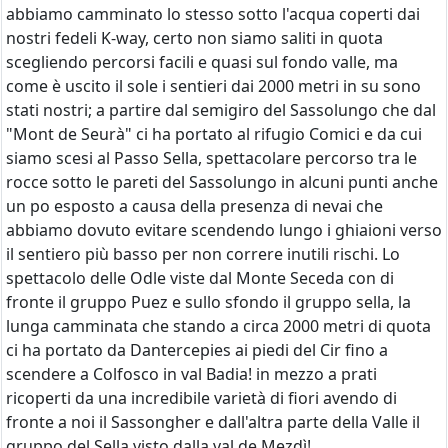
abbiamo camminato lo stesso sotto l'acqua coperti dai
nostri fedeli K-way, certo non siamo saliti in quota
scegliendo percorsi facili e quasi sul fondo valle, ma
come è uscito il sole i sentieri dai 2000 metri in su sono
stati nostri; a partire dal semigiro del Sassolungo che dal
"Mont de Seurà" ci ha portato al rifugio Comici e da cui
siamo scesi al Passo Sella, spettacolare percorso tra le
rocce sotto le pareti del Sassolungo in alcuni punti anche
un po esposto a causa della presenza di nevai che
abbiamo dovuto evitare scendendo lungo i ghiaioni verso
il sentiero più basso per non correre inutili rischi. Lo
spettacolo delle Odle viste dal Monte Seceda con di
fronte il gruppo Puez e sullo sfondo il gruppo sella, la
lunga camminata che stando a circa 2000 metri di quota
ci ha portato da Dantercepies ai piedi del Cir fino a
scendere a Colfosco in val Badia! in mezzo a prati
ricoperti da una incredibile varietà di fiori avendo di
fronte a noi il Sassongher e dall'altra parte della Valle il
gruppo del Sella visto dalla val de Mezdì!