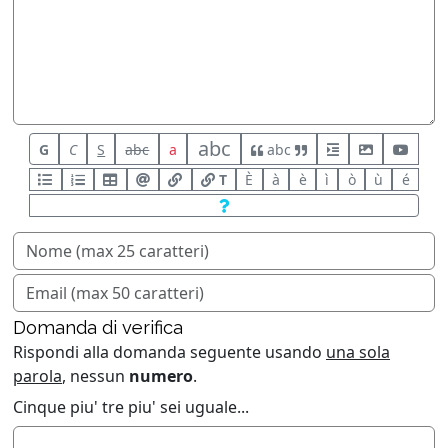
abc
G
C
S
abc
a
abc
T
È
à
è
ì
ò
ù
é
Domanda di verifica
Rispondi alla domanda seguente usando
una sola
parola
, nessun
numero
.
Cinque piu' tre piu' sei uguale...