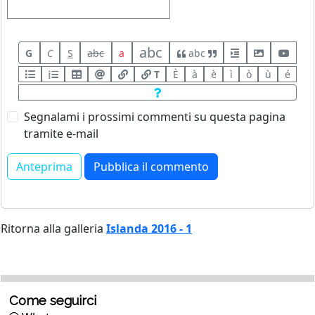
abc
G
C
S
abc
a
abc
T
È
à
è
ì
ò
ù
é
Segnalami i prossimi commenti su questa pagina
tramite e-mail
Ritorna alla galleria
Islanda 2016 - 1
Come seguirci