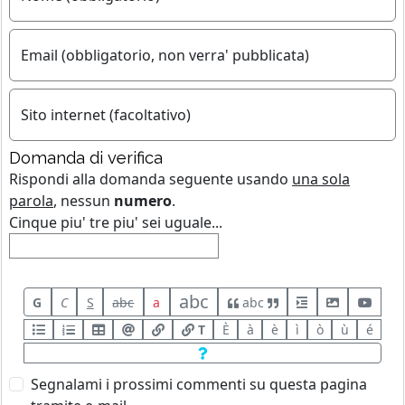
Email (obbligatorio, non verra' pubblicata)
Sito internet (facoltativo)
Domanda di verifica
Rispondi alla domanda seguente usando
una sola
parola
, nessun
numero
.
Cinque piu' tre piu' sei uguale...
abc
G
C
S
abc
a
abc
T
È
à
è
ì
ò
ù
é
Segnalami i prossimi commenti su questa pagina