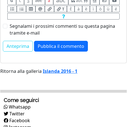
abc
G
C
S
abc
a
abc
T
È
à
è
ì
ò
ù
é
Segnalami i prossimi commenti su questa pagina
tramite e-mail
Ritorna alla galleria
Islanda 2016 - 1
Come seguirci
Whatsapp
Twitter
Facebook