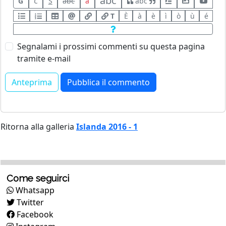
abc
G
C
S
abc
a
abc
T
È
à
è
ì
ò
ù
é
Segnalami i prossimi commenti su questa pagina
tramite e-mail
Ritorna alla galleria
Islanda 2016 - 1
Come seguirci
Whatsapp
Twitter
Facebook