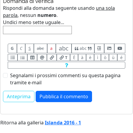
Domanda di verifica
Rispondi alla domanda seguente usando
una sola
parola
, nessun
numero
.
Undici meno sette uguale...
abc
G
C
S
abc
a
abc
T
È
à
è
ì
ò
ù
é
Segnalami i prossimi commenti su questa pagina
tramite e-mail
Ritorna alla galleria
Islanda 2016 - 1