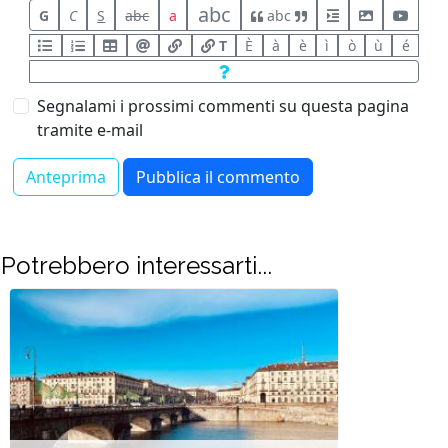
abc
G
C
S
abc
a
abc
T
È
à
è
ì
ò
ù
é
Segnalami i prossimi commenti su questa pagina
tramite e-mail
Potrebbero interessarti...