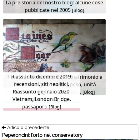
La preistoria del nostro blog: alcune cose
pubblicate nel 2005
[Blog]
Riassunto dicembre 2019:
Riassunto novembre 2019: matrimonio a
recensioni, siti neolitici,
Taiwan, un gatto sovrappeso, unità
Riassunto gennaio 2020:
birdwatching, Vietnam,
alcoliche, storie di servitori...
[Blog]
Vietnam, London Bridge,
magliette
[Blog]
passaporti
[Blog]
Articolo precedente
Peperoncini: l'orto nel conservatory