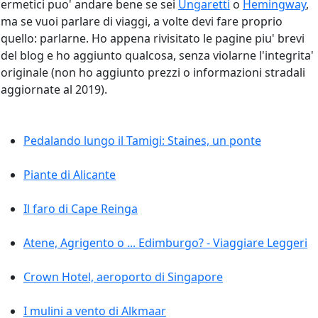
ermetici puo' andare bene se sei
Ungaretti
o
Hemingway
,
ma se vuoi parlare di viaggi, a volte devi fare proprio
quello: parlarne. Ho appena rivisitato le pagine piu' brevi
del blog e ho aggiunto qualcosa, senza violarne l'integrita'
originale (non ho aggiunto prezzi o informazioni stradali
aggiornate al 2019).
Pedalando lungo il Tamigi: Staines, un ponte
Piante di Alicante
Il faro di Cape Reinga
Atene, Agrigento o ... Edimburgo? - Viaggiare Leggeri
Crown Hotel, aeroporto di Singapore
I mulini a vento di Alkmaar