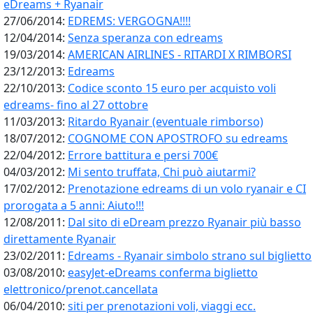
eDreams + Ryanair
27/06/2014:
EDREMS: VERGOGNA!!!!
12/04/2014:
Senza speranza con edreams
19/03/2014:
AMERICAN AIRLINES - RITARDI X RIMBORSI
23/12/2013:
Edreams
22/10/2013:
Codice sconto 15 euro per acquisto voli
edreams- fino al 27 ottobre
11/03/2013:
Ritardo Ryanair (eventuale rimborso)
18/07/2012:
COGNOME CON APOSTROFO su edreams
22/04/2012:
Errore battitura e persi 700€
04/03/2012:
Mi sento truffata, Chi può aiutarmi?
17/02/2012:
Prenotazione edreams di un volo ryanair e CI
prorogata a 5 anni: Aiuto!!!
12/08/2011:
Dal sito di eDream prezzo Ryanair più basso
direttamente Ryanair
23/02/2011:
Edreams - Ryanair simbolo strano sul biglietto
03/08/2010:
easyJet-eDreams conferma biglietto
elettronico/prenot.cancellata
06/04/2010:
siti per prenotazioni voli, viaggi ecc.