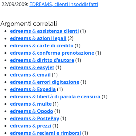
22/09/2009:
EDREAMS, clienti insoddisfatti
Argomenti correlati
edreams
&
assistenza clienti
(1)
edreams
&
azioni legali
(2)
edreams
&
carte di credito
(1)
edreams
&
conferma prenotazione
(1)
edreams
&
diritto d'autore
(1)
edreams
&
easyJet
(1)
edreams
&
email
(1)
edreams
&
errori digitazione
(1)
edreams
&
Expedia
(1)
edreams
&
libertà di parola e censura
(1)
edreams
&
multe
(1)
edreams
&
Opodo
(1)
edreams
&
PostePay
(1)
edreams
&
prezzi
(1)
edreams
&
reclami e rimborsi
(1)