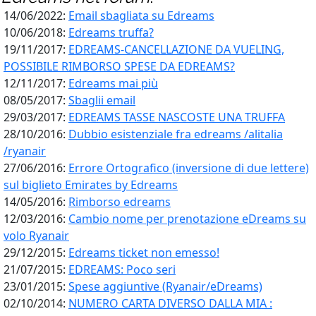
14/06/2022:
Email sbagliata su Edreams
10/06/2018:
Edreams truffa?
19/11/2017:
EDREAMS-CANCELLAZIONE DA VUELING,
POSSIBILE RIMBORSO SPESE DA EDREAMS?
12/11/2017:
Edreams mai più
08/05/2017:
Sbaglii email
29/03/2017:
EDREAMS TASSE NASCOSTE UNA TRUFFA
28/10/2016:
Dubbio esistenziale fra edreams /alitalia
/ryanair
27/06/2016:
Errore Ortografico (inversione di due lettere)
sul biglieto Emirates by Edreams
14/05/2016:
Rimborso edreams
12/03/2016:
Cambio nome per prenotazione eDreams su
volo Ryanair
29/12/2015:
Edreams ticket non emesso!
21/07/2015:
EDREAMS: Poco seri
23/01/2015:
Spese aggiuntive (Ryanair/eDreams)
02/10/2014:
NUMERO CARTA DIVERSO DALLA MIA :